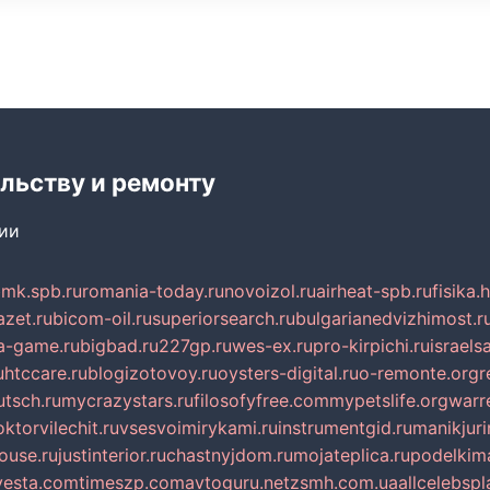
льству и ремонту
сии
mk.spb.ru
romania-today.ru
novoizol.ru
airheat-spb.ru
fisika.
azet.ru
bicom-oil.ru
superiorsearch.ru
bulgarianedvizhimost.r
a-game.ru
bigbad.ru
227gp.ru
wes-ex.ru
pro-kirpichi.ru
israelsa
u
htccare.ru
blogizotovoy.ru
oysters-digital.ru
o-remonte.org
r
tsch.ru
mycrazystars.ru
filosofyfree.com
mypetslife.org
warr
ktorvilechit.ru
vsesvoimirykami.ru
instrumentgid.ru
manikjuri
ouse.ru
justinterior.ru
chastnyjdom.ru
mojateplica.ru
podelkima
esta.com
timeszp.com
avtoguru.net
zsmh.com.ua
allcelebsp