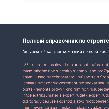
Полный справочник по строите
Актуальный каталог компаний по всей Рос
t25-tractor.ru
nashicveti.ru
alutex.spb.ru
fas.ru
gb
mnso.ru
home.nov.ru
cemko.ru
comp-land.org
7g
anamvkusno.ru
technosaratov.ru
0sporte.ru
9rot
ladalike.ru
zozor.ru
dvigremont.ru
odnokartinki.r
portal-remonta.org
vyitikho.ru
mirjon.ru
superdeu
infoelectrik.ru
materialexpert.ru
detkiexpert.ru
do
doktoradvice.ru
selskoehozjajstvo.ru
otoplenieh
monamy.net
stroysnami.kz
lcna.kz
stroyu.kz
my-v