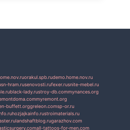
home.nov.ru
orakul.spb.ru
demo.home.nov.ru
u
sn-hram.ru
senovosti.ru
fexer.ru
snite-mebel.ru
le.ru
black-lady.ru
stroy-db.com
mynances.org
emontdoma.com
myremont.org
en-buffett.org
greleon.com
sp-or.ru
nfo.ru
hozjajkainfo.ru
stroimaterials.ru
ster.ru
landshaftblog.ru
garazhov.com
lasticsurgery.com
all-tattoos-for-men.com